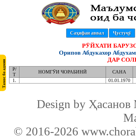
Саҳифаи аввал
Ҷустуҷӯ
РӮЙХАТИ БАРУ
Орипов Абдукахор Абдухам
ДАР СО
Р/
НОМГӮИ ЧОРАБИНӢ
САНА
Т
1.
01.01.1970
Design by Ҳасанов
М
© 2016-2026
www.chorab