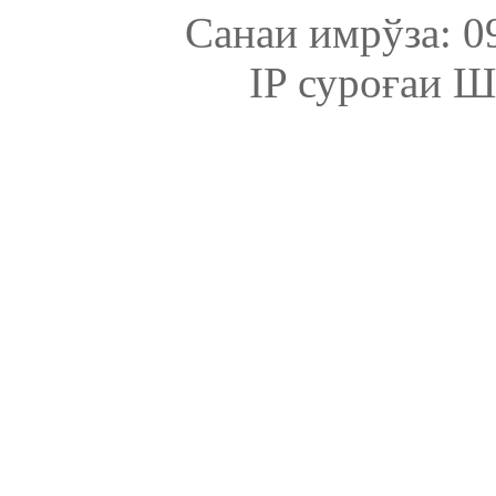
Санаи имрўза: 09
IP суроғаи Ш