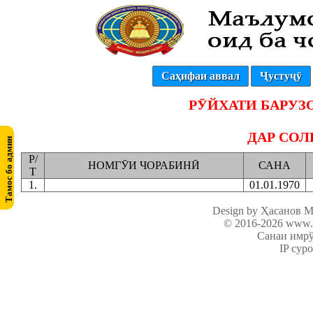
Саҳифаи аввал
Ҷустуҷӯ
РӮЙХАТИ БАРУ
ДАР СО
Р/
НОМГӮИ ЧОРАБИНӢ
САНА
Т
1.
01.01.1970
Design by Ҳасанов 
© 2016-2026
www.c
Санаи имрўз
IP сур