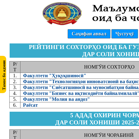
Саҳифаи аввал
Ҷустуҷӯ
РЕЙТИНГИ СОХТОРҲО ОИД БА Г
ДАР СОЛИ ХОНИШИ
Р/
НОМГӮИ СОХТОРҲО
Т
1.
Факултети "Ҳуқуқшиносӣ"
2.
Факултети "Технологияҳои инноватсионӣ ва баҳис
3.
Факултети "Сиёсатшиносӣ ва муносибатҳои байн
4.
Факултети "Бизнес ва иқтисодиёти байналмилалӣ
5.
Факултети "Молия ва андоз"
6.
Раёсат
5 АДАД ОХИРИН ЧОР
ДАР СОЛИ ХОНИШИ 2025-
Р/
НОМГӮИ ЧОРАБИНӢ
Т