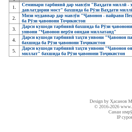
Семинари тарбиявӣ дар мавзӯи "Ваҳдати миллӣ - 
1.
давлатдории мост" бахшида ба Рӯзи Ваҳдати милл
Мизи мудаввар дар мавзӯи "Ҷавонон - пайрави П
2.
ба Рӯзи ҷавонони Тоҷикистон
Дарси кушоди тарбиявӣ бахшида ба Рӯзи ҷавонони
3.
унвони "Ҷавонон нерӯи ояндаи миллатанд"
Дарси кушоди тарбиявӣ таҳти унвони "Ҷавонон 
4.
бахшида ба Рӯзи ҷавонони Тоҷикистон
Дарси кушоди тарбиявӣ таҳти унвони "Ҷавонон оя
5.
миллат" бахшида ба Рӯзи ҷавонони Тоҷикистон
Design by Ҳасанов 
© 2016-2026
www.c
Санаи имрўз
IP суро