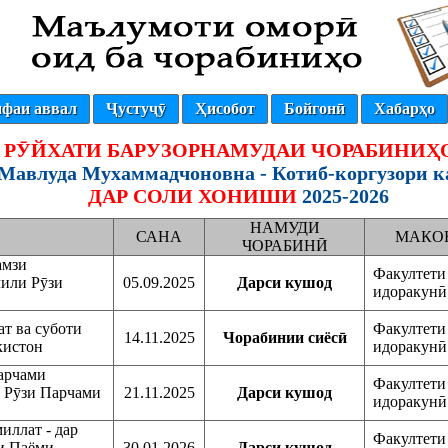
фаи аввал
Ҷустуҷӯ
Ҳисобот
Бойгонӣ
Хабарҳо
РӮЙХАТИ БАРУЗОРНАМУДАИ ЧОРАБИНИҲ
Мавлуда Мухаммадчоновна - Котиб-коргузори к
ДАР СОЛИ ХОНИШИ
2025-2026
НАМУДИ
САНА
МАКО
ЧОРАБИНӢ
амзи
Факултети 
лили Рӯзи
05.09.2025
Дарси кушод
идоракунӣ
ат ва суботи
Факултети 
14.11.2025
Чорабинии сиёсӣ
кистон
идоракунӣ
Парчами
Факултети 
и Рӯзи Парчами
21.11.2025
Дарси кушод
идоракунӣ
иллат - дар
Факултети 
ии Паёми
30.01.2026
Дарси кушод