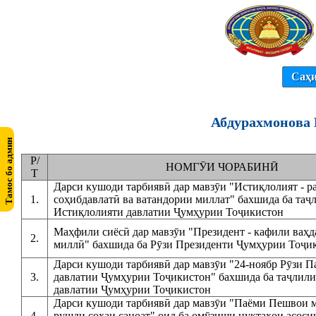
Саҳи
Абдурахмонова 
Р/
НОМГӮИ ЧОРАБИНӢ
Т
Дарси кушоди тарбиявӣ дар мавзӯи "Истиқлолият - р
1.
соҳибдавлатӣ ва ватандории миллат" бахшида ба таҷ
Истиқлолияти давлатии Ҷумҳурии Тоҷикистон
Маҳфили сиёсӣ дар мавзӯи "Президент - кафили ваҳд
2.
миллӣ" бахшида ба Рӯзи Президенти Ҷумҳурии Тоҷи
Дарси кушоди тарбиявӣ дар мавзӯи "24-ноябр Рӯзи 
3.
давлатии Ҷумҳурии Тоҷикистон" бахшида ба таҷлил
давлатии Ҷумҳурии Тоҷикистон
Дарси кушоди тарбиявӣ дар мавзӯи "Паёми Пешвои м
4.
рушди соҳаи саноат" оид ба омӯзиши нуктаҳои асос