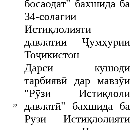
босаодат" бахшида ба
34-солагии
Истиқлолияти
давлатии Ҷумҳурии
Тоҷикистон
Дарси кушоди
тарбиявӣ дар мавзӯи
"Рӯзи Истиқлоли
давлатӣ" бахшида ба
22.
Рӯзи Истиқлолияти