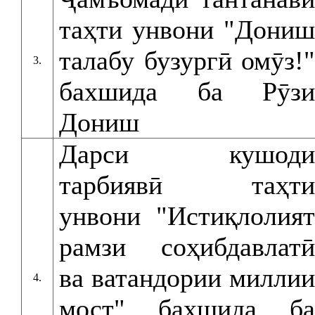
таҳти унвони "Дониш
талабу бузургӣ омӯз!"
3.
бахшида ба Рӯзи
Дониш
Дарси кушоди
тарбиявӣ таҳти
унвони "Истиқлолият
рамзи соҳибдавлатӣ
ва ватандории миллии
4.
мост" бахшида ба