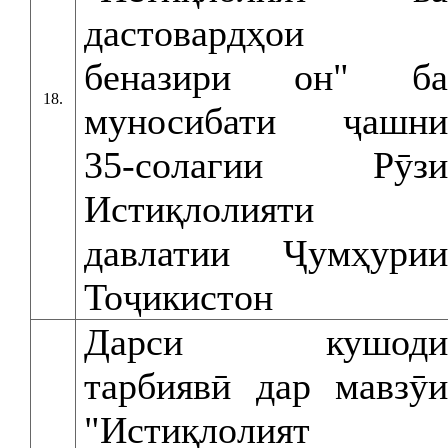
дастовардҳои
беназири он" ба
18.
муносибати ҷашни
35-солагии Рӯзи
Истиқлолияти
давлатии Ҷумҳурии
Тоҷикистон
Дарси кушоди
тарбиявӣ дар мавзӯи
"Истиқлолият