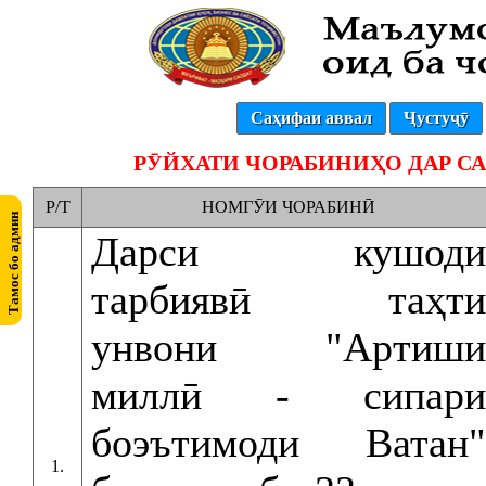
Саҳифаи аввал
Ҷустуҷӯ
РӮЙХАТИ ЧОРАБИНИҲО ДАР СА
Р/Т
НОМГӮИ ЧОРАБИНӢ
Дарси кушоди
тарбиявӣ таҳти
унвони "Артиши
миллӣ - сипари
боэътимоди Ватан"
1.