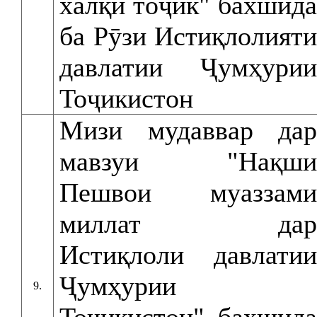
халқи тоҷик" бахшида
ба Рӯзи Истиқлолияти
давлатии Ҷумҳурии
Тоҷикистон
Мизи мудаввар дар
мавзуи "Нақши
Пешвои муаззами
миллат дар
Истиқлоли давлатии
Ҷумҳурии
9.