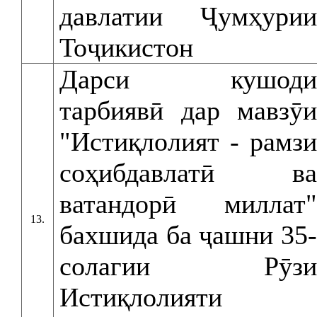
давлатии Ҷумҳурии
Тоҷикистон
Дарси кушоди
тарбиявӣ дар мавзӯи
"Истиқлолият - рамзи
соҳибдавлатӣ ва
ватандорӣ миллат"
13.
бахшида ба ҷашни 35-
солагии Рӯзи
Истиқлолияти