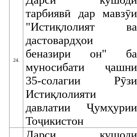
тарбиявӣ дар мавзӯи
"Истиқлолият ва
дастовардҳои
беназири он" ба
24.
муносибати ҷашни
35-солагии Рӯзи
Истиқлолияти
давлатии Ҷумҳурии
Тоҷикистон
Дарси кушоди