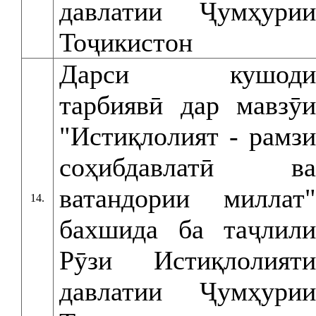
давлатии Ҷумҳурии
Тоҷикистон
Дарси кушоди
тарбиявӣ дар мавзӯи
"Истиқлолият - рамзи
соҳибдавлатӣ ва
ватандории миллат"
14.
бахшида ба таҷлили
Рӯзи Истиқлолияти
давлатии Ҷумҳурии