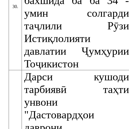
бахшида ба ба 34 -
30.
умин солгарди
таҷлили Рӯзи
Истиқлолияти
давлатии Ҷумҳурии
Тоҷикистон
Дарси кушоди
тарбиявӣ таҳти
унвони
"Дастовардҳои
даврони