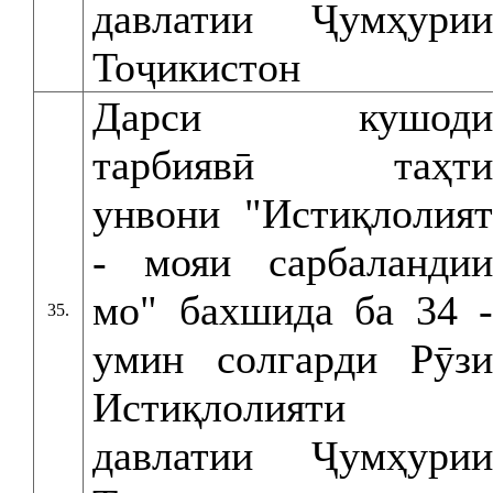
давлатии Ҷумҳурии
Тоҷикистон
Дарси кушоди
тарбиявӣ таҳти
унвони "Истиқлолият
- мояи сарбаландии
мо" бахшида ба 34 -
35.
умин солгарди Рӯзи
Истиқлолияти
давлатии Ҷумҳурии