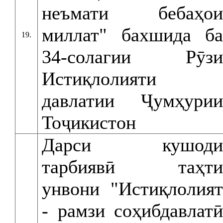
неъмати бебаҳои
миллат" бахшида ба
19.
34-солагии Рӯзи
Истиқлолияти
давлатии Ҷумҳурии
Тоҷикистон
Дарси кушоди
тарбиявӣ таҳти
унвони "Истиқлолият
- рамзи соҳибдавлатӣ