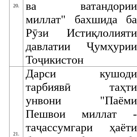
ва ватандории
20.
миллат" бахшида ба
Рӯзи Истиқлолияти
давлатии Ҷумҳурии
Тоҷикистон
Дарси кушоди
тарбиявӣ таҳти
унвони "Паёми
Пешвои миллат -
таҷассумгари ҳаёти
21.