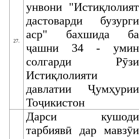
унвони "Истиқлолият
дастоварди бузурги
аср" бахшида ба
27.
ҷашни 34 - умин
солгарди Рӯзи
Истиқлолияти
давлатии Ҷумҳурии
Тоҷикистон
Дарси кушоди
тарбиявӣ дар мавзӯи