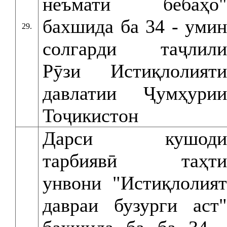
неъмати бебаҳо"
бахшида ба 34 - умин
29.
солгарди таҷлили
Рӯзи Истиқлолияти
давлатии Ҷумҳурии
Тоҷикистон
Дарси кушоди
тарбиявӣ таҳти
унвони "Истиқлолият
давраи бузурги аст"