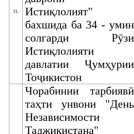
Истиқлолият"
31.
бахшида ба 34 - умин
солгарди Рӯзи
Истиқлолияти
давлатии Ҷумҳурии
Тоҷикистон
Чорабинии тарбиявӣ
таҳти унвони "День
Независимости
Таджикистана"