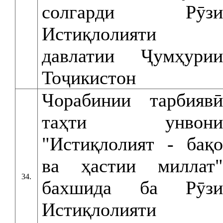
солгарди Рӯзи
Истиқлолияти
давлатии Ҷумҳурии
Тоҷикистон
Чорабинии тарбиявӣ
таҳти унвони
"Истиқлолият - бақо
ва ҳастии миллат"
34.
бахшида ба Рӯзи
Истиқлолияти