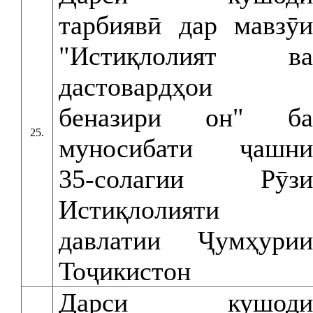
тарбиявӣ дар мавзӯи
"Истиқлолият ва
дастовардҳои
беназири он" ба
25.
муносибати ҷашни
35-солагии Рӯзи
Истиқлолияти
давлатии Ҷумҳурии
Тоҷикистон
Дарси кушоди