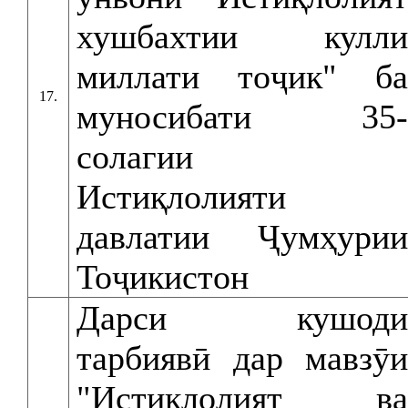
хушбахтии кулли
миллати тоҷик" ба
17.
муносибати 35-
солагии
Истиқлолияти
давлатии Ҷумҳурии
Тоҷикистон
Дарси кушоди
тарбиявӣ дар мавзӯи
"Истиқлолият ва