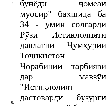
бунёди ҷомеаи
7.
муосир" бахшида ба
34 - умин солгарди
Рӯзи Истиқлолияти
давлатии Ҷумҳурии
Тоҷикистон
Чорабинии тарбиявӣ
дар мавзӯи
"Истиқлолият
дастоварди бузурги
8.