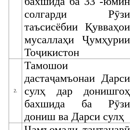
бахшида ба 33 -юмин
солгарди Рӯзи
таъсисёбии Қувваҳои
мусаллаҳи Ҷумҳурии
Тоҷикистон
Тамошои
дастаҷамъонаи Дарси
сулҳ дар донишгоҳ
2.
бахшида ба Рӯзи
дониш ва Дарси сулҳ
Ҷамъомади тантанавӣ