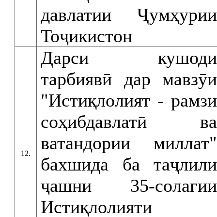
давлатии Ҷумҳурии
Тоҷикистон
Дарси кушоди
тарбиявӣ дар мавзӯи
"Истиқлолият - рамзи
соҳибдавлатӣ ва
ватандории миллат"
12.
бахшида ба таҷлили
ҷашни 35-солагии
Истиқлолияти