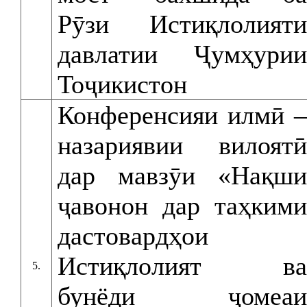
Рӯзи Истиқлолияти
давлатии Ҷумҳурии
Тоҷикистон
Конференсияи илмӣ –
назариявии вилоятӣ
дар мавзӯи «Нақши
ҷавонон дар таҳкими
дастовардҳои
Истиқлолият ва
5.
бунёди ҷомеаи