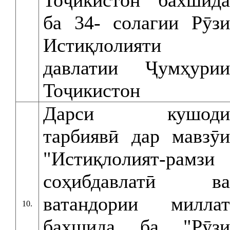
Тоҷикистон" бахшида
ба 34- солагии Рӯзи
Истиқлолияти
давлатии Ҷумҳурии
Тоҷикистон
Дарси кушоди
тарбиявӣ дар мавзӯи
"Истиқлолият-рамзи
соҳибдавлатӣ ва
ватандории миллат
10.
бахшида ба "Рӯзи