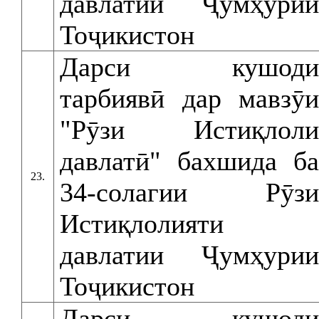
давлатии Ҷумҳурии
Тоҷикистон
Дарси кушоди
тарбиявӣ дар мавзӯи
"Рӯзи Истиқлоли
давлатӣ" бахшида ба
23.
34-солагии Рӯзи
Истиқлолияти
давлатии Ҷумҳурии
Тоҷикистон
Дарси кушоди