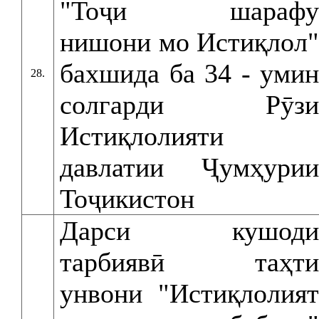
"Тоҷи шарафу
нишони мо Истиқлол"
бахшида ба 34 - умин
28.
солгарди Рӯзи
Истиқлолияти
давлатии Ҷумҳурии
Тоҷикистон
Дарси кушоди
тарбиявӣ таҳти
унвони "Истиқлолият