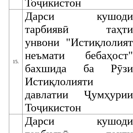
Тоҷикистон
Дарси кушоди
тарбиявӣ таҳти
унвони "Истиқлолият
неъмати бебаҳост"
15.
бахшида ба Рӯзи
Истиқлолияти
давлатии Ҷумҳурии
Тоҷикистон
Дарси кушоди