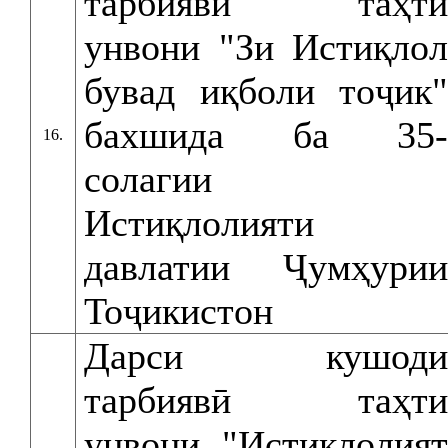
тарбиявӣ таҳти
унвони "Зи Истиқлол
бувад иқболи тоҷик"
бахшида ба 35-
16.
солагии
Истиқлолияти
давлатии Ҷумҳурии
Тоҷикистон
Дарси кушоди
тарбиявӣ таҳти
унвони "Истиқлолият