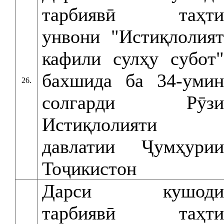
тарбиявӣ таҳти
унвони "Истиқлолият
кафили сулҳу субот"
бахшида ба 34-умин
26.
солгарди Рӯзи
Истиқлолияти
давлатии Ҷумҳурии
Тоҷикистон
Дарси кушоди
тарбиявӣ таҳти