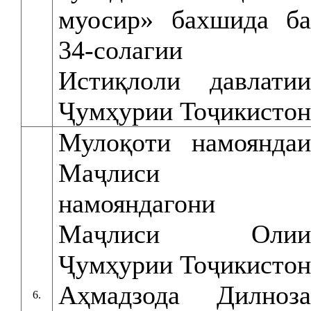
муосир» бахшида ба
34-солагии
Истиқлоли давлатии
Ҷумҳурии Тоҷикистон
Мулоқоти намояндаи
Маҷлиси
намояндагони
Маҷлиси Олии
Ҷумҳурии Тоҷикистон
Аҳмадзода Дилноза
6.