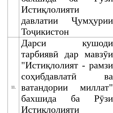
Истиқлолияти
давлатии Ҷумҳурии
Тоҷикистон
Дарси кушоди
тарбиявӣ дар мавзӯи
"Истиқлолият - рамзи
соҳибдавлатӣ ва
ватандории миллат"
11.
бахшида ба Рӯзи
Истиқлолияти