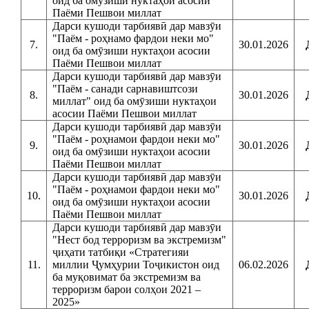
оид ба омӯзиши нуктаҳои асосии
Паёми Пешвои миллат
Дарси кушоди тарбиявӣ дар мавзӯи
"Паём - роҳнамо фардои неки мо"
7.
30.01.2026
оид ба омӯзиши нуктаҳои асосии
Паёми Пешвои миллат
Дарси кушоди тарбиявӣ дар мавзӯи
"Паём - санади сарнавиштсози
8.
30.01.2026
миллат" оид ба омӯзиши нуктаҳои
асосии Паёми Пешвои миллат
Дарси кушоди тарбиявӣ дар мавзӯи
"Паём - роҳнамои фардои неки мо"
9.
30.01.2026
оид ба омӯзиши нуктаҳои асосии
Паёми Пешвои миллат
Дарси кушоди тарбиявӣ дар мавзӯи
"Паём - роҳнамои фардои неки мо"
10.
30.01.2026
оид ба омӯзиши нуктаҳои асосии
Паёми Пешвои миллат
Дарси кушоди тарбиявӣ дар мавзӯи
"Нест бод терроризм ва экстремизм"
ҷиҳати татбиқи «Стратегияи
11.
миллии Ҷумҳурии Тоҷикистон оид
06.02.2026
ба муқовимат ба экстремизм ва
терроризм барои солҳои 2021 –
2025»