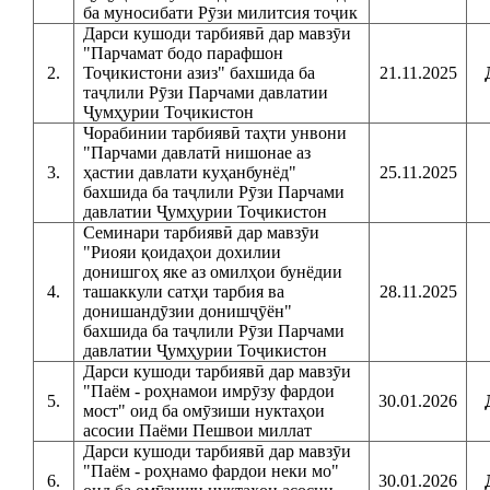
ба муносибати Рӯзи милитсия тоҷик
Дарси кушоди тарбиявӣ дар мавзӯи
"Парчамат бодо парафшон
2.
Тоҷикистони азиз" бахшида ба
21.11.2025
таҷлили Рӯзи Парчами давлатии
Ҷумҳурии Тоҷикистон
Чорабинии тарбиявӣ таҳти унвони
"Парчами давлатӣ нишонае аз
3.
ҳастии давлати куҳанбунёд"
25.11.2025
бахшида ба таҷлили Рӯзи Парчами
давлатии Ҷумҳурии Тоҷикистон
Семинари тарбиявӣ дар мавзӯи
"Риояи қоидаҳои дохилии
донишгоҳ яке аз омилҳои бунёдии
4.
ташаккули сатҳи тарбия ва
28.11.2025
донишандӯзии донишҷӯён"
бахшида ба таҷлили Рӯзи Парчами
давлатии Ҷумҳурии Тоҷикистон
Дарси кушоди тарбиявӣ дар мавзӯи
"Паём - роҳнамои имрӯзу фардои
5.
30.01.2026
мост" оид ба омӯзиши нуктаҳои
асосии Паёми Пешвои миллат
Дарси кушоди тарбиявӣ дар мавзӯи
"Паём - роҳнамо фардои неки мо"
6.
30.01.2026