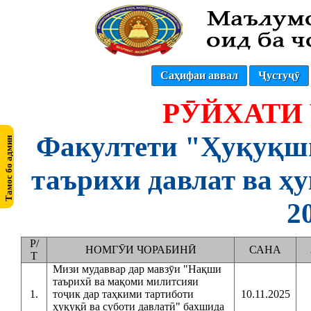
Саҳифаи аввал
Ҷустуҷӯ
РӮЙХАТИ
Факултети "Ҳуқуқши
таърихи давлат ва ҳу
2
Р/
НОМГӮИ ЧОРАБИНӢ
САНА
Т
Мизи мудаввар дар мавзӯи "Нақши
таърихӣ ва мақоми милитсияи
1.
тоҷик дар таҳкими тартиботи
10.11.2025
ҳуқуқӣ ва суботи давлатӣ" бахшида