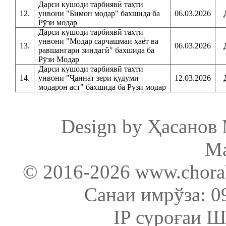
Дарси кушоди тарбиявӣ таҳти
12.
унвони "Бимон модар" бахшида ба
06.03.2026
Рӯзи модар
Дарси кушоди тарбиявӣ таҳти
унвони "Модар сарчашмаи ҳаёт ва
13.
06.03.2026
равшангари зиндагӣ" бахшида ба
Рӯзи Модар
Дарси кушоди тарбиявӣ таҳти
14.
унвони "Ҷаннат зери қудуми
12.03.2026
модарон аст" бахшида ба Рӯзи модар
Design by Ҳасанов
М
© 2016-2026
www.chorab
Санаи имрўза: 09
IP суроғаи Ш